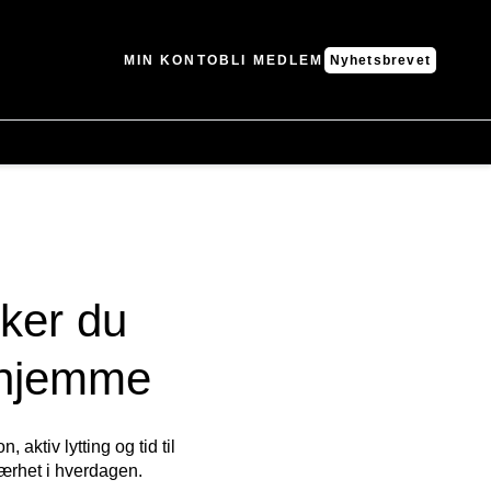
MIN KONTO
BLI MEDLEM
Nyhetsbrevet
rker du
 hjemme
ktiv lytting og tid til
nærhet i hverdagen.