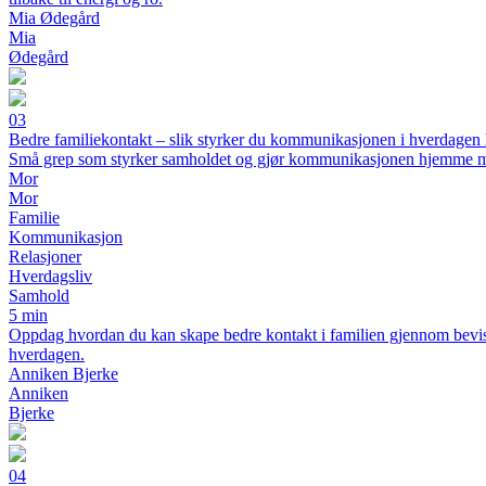
Mia Ødegård
Mia
Ødegård
03
Bedre familiekontakt – slik styrker du kommunikasjonen i hverdage
Små grep som styrker samholdet og gjør kommunikasjonen hjemme m
Mor
Mor
Familie
Kommunikasjon
Relasjoner
Hverdagsliv
Samhold
5 min
Oppdag hvordan du kan skape bedre kontakt i familien gjennom bevisst 
hverdagen.
Anniken Bjerke
Anniken
Bjerke
04