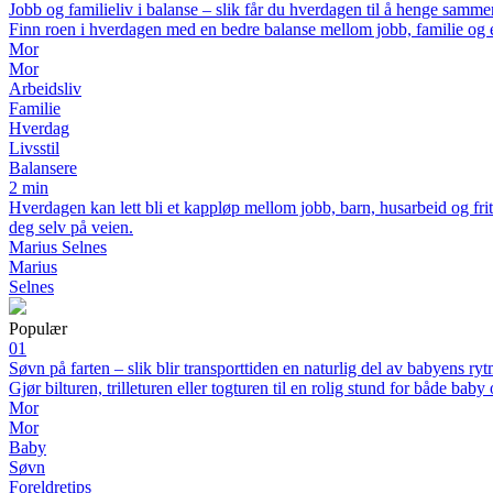
Jobb og familieliv i balanse – slik får du hverdagen til å henge samme
Finn roen i hverdagen med en bedre balanse mellom jobb, familie og 
Mor
Mor
Arbeidsliv
Familie
Hverdag
Livsstil
Balansere
2 min
Hverdagen kan lett bli et kappløp mellom jobb, barn, husarbeid og friti
deg selv på veien.
Marius Selnes
Marius
Selnes
Populær
01
Søvn på farten – slik blir transporttiden en naturlig del av babyens ry
Gjør bilturen, trilleturen eller togturen til en rolig stund for både baby
Mor
Mor
Baby
Søvn
Foreldretips