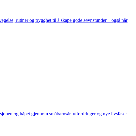
egelse, rutiner og trygghet til å skape gode søvnstunder – også når
jonen og håpet gjennom småbarnsår, utfordringer og nye livsfaser.