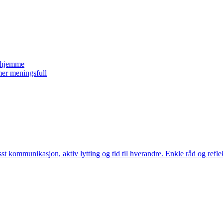
n hjemme
er meningsfull
kommunikasjon, aktiv lytting og tid til hverandre. Enkle råd og reflek