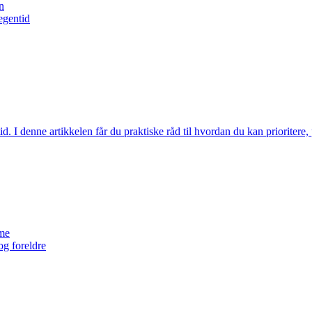
n
egentid
d. I denne artikkelen får du praktiske råd til hvordan du kan prioritere
tme
 og foreldre