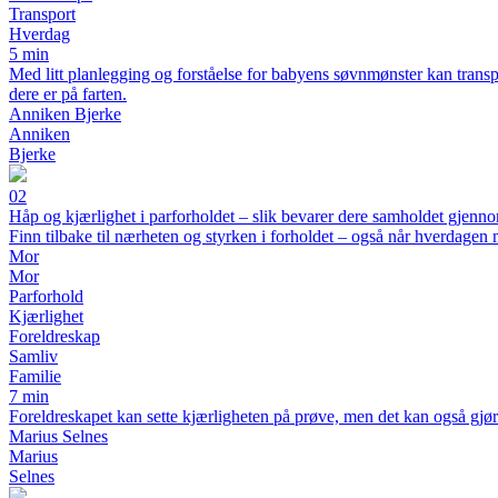
Transport
Hverdag
5 min
Med litt planlegging og forståelse for babyens søvnmønster kan transp
dere er på farten.
Anniken Bjerke
Anniken
Bjerke
02
Håp og kjærlighet i parforholdet – slik bevarer dere samholdet gjenn
Finn tilbake til nærheten og styrken i forholdet – også når hverdagen 
Mor
Mor
Parforhold
Kjærlighet
Foreldreskap
Samliv
Familie
7 min
Foreldreskapet kan sette kjærligheten på prøve, men det kan også gj
Marius Selnes
Marius
Selnes