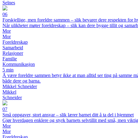
Selnes
06
Forskjellige, men foreldre sammen – slik bevarer dere respekten for h
Når ulikheter møter foreldreskap – slik kan dere bygge tillit og samar
Mor
Mor
Foreldreskap
Samarbeid
Relasjoner
Familie
Kommunikasjon
5 min
Å være foreldre sammen betyr ikke at man alltid ser ting på samme måt
både dere og barna.
Mikkel Schneider
Mikkel
Schneider
07
Små oppgaver, stort ansvar – slik lærer barnet ditt å ta del i hjemmet
Gjør hverdagen enklere og styrk barnets selvtillit med små, men vikt
Mor
Mor
Foreldreskap