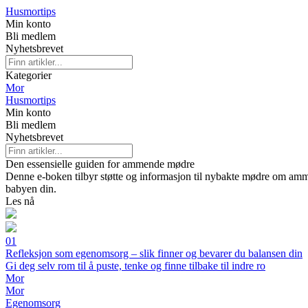
Husmortips
Min konto
Bli medlem
Nyhetsbrevet
Kategorier
Mor
Husmortips
Min konto
Bli medlem
Nyhetsbrevet
Den essensielle guiden for ammende mødre
Denne e-boken tilbyr støtte og informasjon til nybakte mødre om ammi
babyen din.
Les nå
01
Refleksjon som egenomsorg – slik finner og bevarer du balansen din
Gi deg selv rom til å puste, tenke og finne tilbake til indre ro
Mor
Mor
Egenomsorg