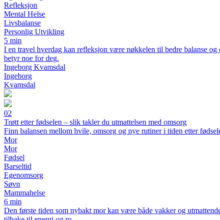
Refleksjon
Mental Helse
Livsbalanse
Personlig Utvikling
5 min
I en travel hverdag kan refleksjon være nøkkelen til bedre balanse og
betyr noe for deg.
Ingeborg Kvamsdal
Ingeborg
Kvamsdal
02
Trøtt etter fødselen – slik takler du utmattelsen med omsorg
Finn balansen mellom hvile, omsorg og nye rutiner i tiden etter fødsel
Mor
Mor
Fødsel
Barseltid
Egenomsorg
Søvn
Mammahelse
6 min
Den første tiden som nybakt mor kan være både vakker og utmattende. 
tilbake til energi og ro.