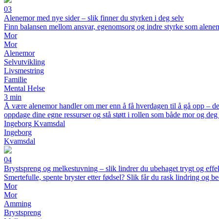
03
Alenemor med nye sider – slik finner du styrken i deg selv
Finn balansen mellom ansvar, egenomsorg og indre styrke som alene
Mor
Mor
Alenemor
Selvutvikling
Livsmestring
Familie
Mental Helse
3 min
Å være alenemor handler om mer enn å få hverdagen til å gå opp – det 
oppdage dine egne ressurser og stå støtt i rollen som både mor og deg 
Ingeborg Kvamsdal
Ingeborg
Kvamsdal
04
Brystspreng og melkestuvning – slik lindrer du ubehaget trygt og effek
Smertefulle, spente bryster etter fødsel? Slik får du rask lindring og
Mor
Mor
Amming
Brystspreng