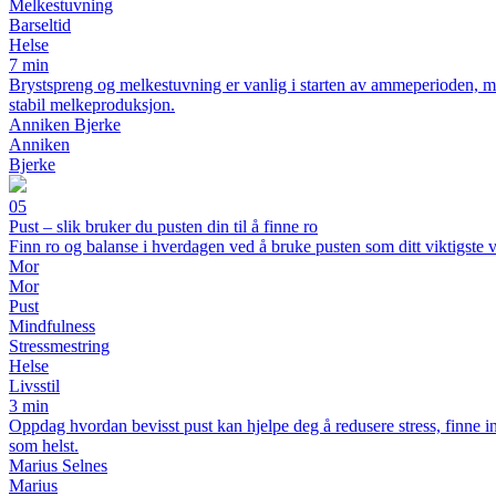
Melkestuvning
Barseltid
Helse
7 min
Brystspreng og melkestuvning er vanlig i starten av ammeperioden, me
stabil melkeproduksjon.
Anniken Bjerke
Anniken
Bjerke
05
Pust – slik bruker du pusten din til å finne ro
Finn ro og balanse i hverdagen ved å bruke pusten som ditt viktigste 
Mor
Mor
Pust
Mindfulness
Stressmestring
Helse
Livsstil
3 min
Oppdag hvordan bevisst pust kan hjelpe deg å redusere stress, finne in
som helst.
Marius Selnes
Marius