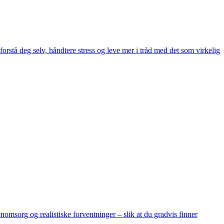
rstå deg selv, håndtere stress og leve mer i tråd med det som virkelig
msorg og realistiske forventninger – slik at du gradvis finner