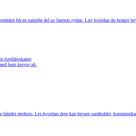
orttiden bli en naturlig del av barnets rytme. Lær hvordan du bruker bev
om foreldreskapet
med barn krever alt.
øre båndet sterkere. Les hvordan dere kan bevare samholdet, kommunikas