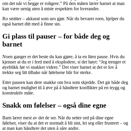
om det når vi begge er roligere.” På den måten lærer barnet at man
kan være uenig uten å miste respekten for hverandre.
Ro smitter – akkurat som uro gjør. Når du bevarer roen, hjelper du
også barnet ditt med å finne sin.
Gi plass til pauser – for både deg og
barnet
Noen ganger er det beste du kan gjøre, å ta en liten pause. Hvis du
kjenner at du er i ferd med å eksplodere, si det høyt: “Jeg trenger et
øyeblikk før vi snakker videre.” Det viser barnet at det er lov å
trekke seg litt tilbake når følelsene blir for sterke.
Etter pausen kan dere snakke om hva som skjedde. Det gir både deg
og barnet mulighet til å øve på å håndtere konflikter på en trygg og
konstruktiv måte.
Snakk om følelser – også dine egne
Barn lærer mest av det de ser. Når du setter ord på dine egne
følelser, viser du at det er normalt å bli sint, lei seg eller frustrert – og
at man kan håndtere det uten å såre andre.