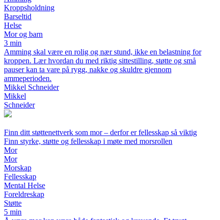
Kroppsholdning
Barseltid
Helse
Mor og barn
3 min
Amming skal være en rolig og nær stund, ikke en belastning for
kroppen. Lær hvordan du med riktig sittestilling, støtte og små
pauser kan ta vare på rygg, nakke og skuldre gjennom
ammeperioden.
Mikkel Schneider
Mikkel
Schneider
Finn ditt støttenettverk som mor – derfor er fellesskap så viktig
Finn styrke, støtte og fellesskap i møte med morsrollen
Mor
Mor
Morskap
Fellesskap
Mental Helse
Foreldreskap
Støtte
5 min