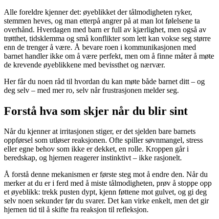
Alle foreldre kjenner det: øyeblikket der tålmodigheten ryker,
stemmen heves, og man etterpå angrer på at man lot følelsene ta
overhånd. Hverdagen med barn er full av kjærlighet, men også av
trøtthet, tidsklemma og små konflikter som lett kan vokse seg større
enn de trenger å være. Å bevare roen i kommunikasjonen med
barnet handler ikke om å være perfekt, men om å finne måter å møte
de krevende øyeblikkene med bevissthet og nærvær.
Her får du noen råd til hvordan du kan møte både barnet ditt – og
deg selv – med mer ro, selv når frustrasjonen melder seg.
Forstå hva som skjer når du blir sint
Når du kjenner at irritasjonen stiger, er det sjelden bare barnets
oppførsel som utløser reaksjonen. Ofte spiller søvnmangel, stress
eller egne behov som ikke er dekket, en rolle. Kroppen går i
beredskap, og hjernen reagerer instinktivt – ikke rasjonelt.
Å forstå denne mekanismen er første steg mot å endre den. Når du
merker at du er i ferd med å miste tålmodigheten, prøv å stoppe opp
et øyeblikk: trekk pusten dypt, kjenn føttene mot gulvet, og gi deg
selv noen sekunder før du svarer. Det kan virke enkelt, men det gir
hjernen tid til å skifte fra reaksjon til refleksjon.