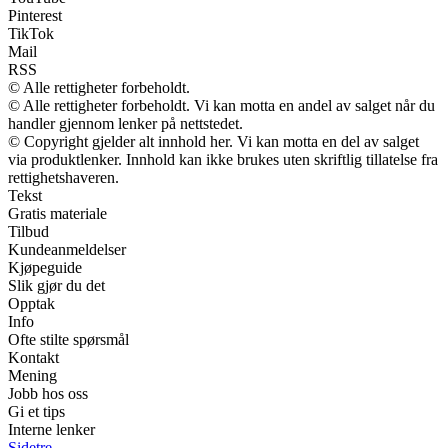
Pinterest
TikTok
Mail
RSS
© Alle rettigheter forbeholdt.
© Alle rettigheter forbeholdt. Vi kan motta en andel av salget når du
handler gjennom lenker på nettstedet.
© Copyright gjelder alt innhold her. Vi kan motta en del av salget
via produktlenker. Innhold kan ikke brukes uten skriftlig tillatelse fra
rettighetshaveren.
Tekst
Gratis materiale
Tilbud
Kundeanmeldelser
Kjøpeguide
Slik gjør du det
Opptak
Info
Ofte stilte spørsmål
Kontakt
Mening
Jobb hos oss
Gi et tips
Interne lenker
Sidetre