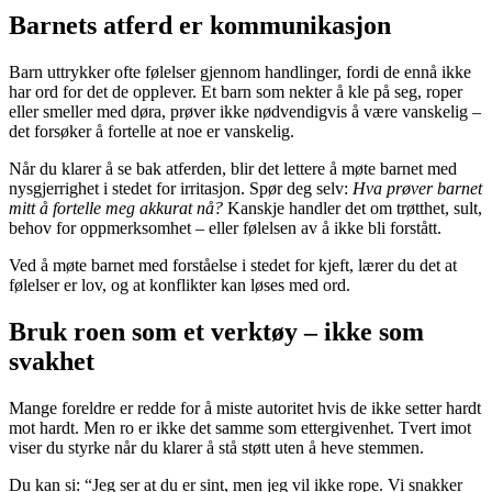
Barnets atferd er kommunikasjon
Barn uttrykker ofte følelser gjennom handlinger, fordi de ennå ikke
har ord for det de opplever. Et barn som nekter å kle på seg, roper
eller smeller med døra, prøver ikke nødvendigvis å være vanskelig –
det forsøker å fortelle at noe er vanskelig.
Når du klarer å se bak atferden, blir det lettere å møte barnet med
nysgjerrighet i stedet for irritasjon. Spør deg selv:
Hva prøver barnet
mitt å fortelle meg akkurat nå?
Kanskje handler det om trøtthet, sult,
behov for oppmerksomhet – eller følelsen av å ikke bli forstått.
Ved å møte barnet med forståelse i stedet for kjeft, lærer du det at
følelser er lov, og at konflikter kan løses med ord.
Bruk roen som et verktøy – ikke som
svakhet
Mange foreldre er redde for å miste autoritet hvis de ikke setter hardt
mot hardt. Men ro er ikke det samme som ettergivenhet. Tvert imot
viser du styrke når du klarer å stå støtt uten å heve stemmen.
Du kan si: “Jeg ser at du er sint, men jeg vil ikke rope. Vi snakker