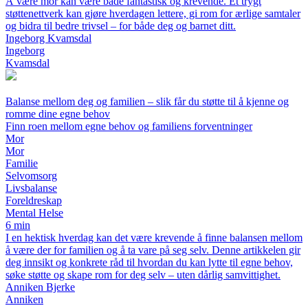
Å være mor kan være både fantastisk og krevende. Et trygt
støttenettverk kan gjøre hverdagen lettere, gi rom for ærlige samtaler
og bidra til bedre trivsel – for både deg og barnet ditt.
Ingeborg Kvamsdal
Ingeborg
Kvamsdal
Balanse mellom deg og familien – slik får du støtte til å kjenne og
romme dine egne behov
Finn roen mellom egne behov og familiens forventninger
Mor
Mor
Familie
Selvomsorg
Livsbalanse
Foreldreskap
Mental Helse
6 min
I en hektisk hverdag kan det være krevende å finne balansen mellom
å være der for familien og å ta vare på seg selv. Denne artikkelen gir
deg innsikt og konkrete råd til hvordan du kan lytte til egne behov,
søke støtte og skape rom for deg selv – uten dårlig samvittighet.
Anniken Bjerke
Anniken