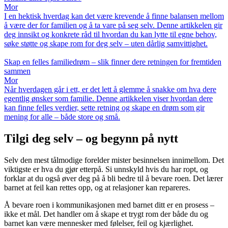
Mor
I en hektisk hverdag kan det være krevende å finne balansen mellom
å være der for familien og å ta vare på seg selv. Denne artikkelen gir
deg innsikt og konkrete råd til hvordan du kan lytte til egne behov,
søke støtte og skape rom for deg selv – uten dårlig samvittighet.
Skap en felles familiedrøm – slik finner dere retningen for fremtiden
sammen
Mor
Når hverdagen går i ett, er det lett å glemme å snakke om hva dere
egentlig ønsker som familie. Denne artikkelen viser hvordan dere
kan finne felles verdier, sette retning og skape en drøm som gir
mening for alle – både store og små.
Tilgi deg selv – og begynn på nytt
Selv den mest tålmodige forelder mister besinnelsen innimellom. Det
viktigste er hva du gjør etterpå. Si unnskyld hvis du har ropt, og
forklar at du også øver deg på å bli bedre til å bevare roen. Det lærer
barnet at feil kan rettes opp, og at relasjoner kan repareres.
Å bevare roen i kommunikasjonen med barnet ditt er en prosess –
ikke et mål. Det handler om å skape et trygt rom der både du og
barnet kan være mennesker med følelser, feil og kjærlighet.