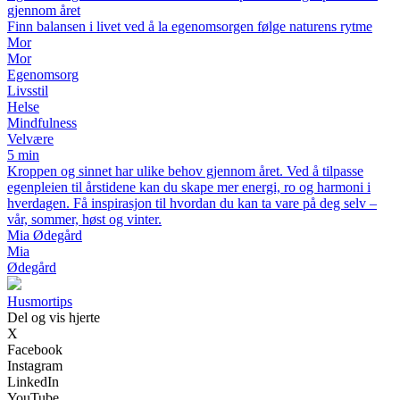
gjennom året
Finn balansen i livet ved å la egenomsorgen følge naturens rytme
Mor
Mor
Egenomsorg
Livsstil
Helse
Mindfulness
Velvære
5 min
Kroppen og sinnet har ulike behov gjennom året. Ved å tilpasse
egenpleien til årstidene kan du skape mer energi, ro og harmoni i
hverdagen. Få inspirasjon til hvordan du kan ta vare på deg selv –
vår, sommer, høst og vinter.
Mia Ødegård
Mia
Ødegård
Husmortips
Del og vis hjerte
X
Facebook
Instagram
LinkedIn
YouTube