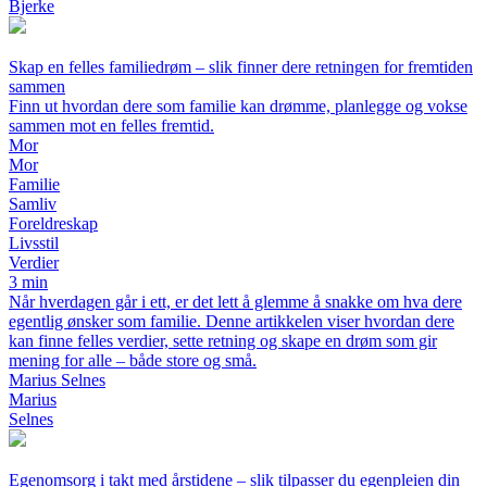
Bjerke
Skap en felles familiedrøm – slik finner dere retningen for fremtiden
sammen
Finn ut hvordan dere som familie kan drømme, planlegge og vokse
sammen mot en felles fremtid.
Mor
Mor
Familie
Samliv
Foreldreskap
Livsstil
Verdier
3 min
Når hverdagen går i ett, er det lett å glemme å snakke om hva dere
egentlig ønsker som familie. Denne artikkelen viser hvordan dere
kan finne felles verdier, sette retning og skape en drøm som gir
mening for alle – både store og små.
Marius Selnes
Marius
Selnes
Egenomsorg i takt med årstidene – slik tilpasser du egenpleien din