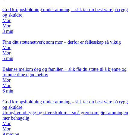
God kroppsholdning under amming – slik tar du best vare på rygg
og skuldre
Mor
Mor
3 min
Finn ditt støttenettverk som mor – derfor er fellesskap så viktig
Mor
Mor
5 min
Balanse mellom deg og familien – slik får du støtte til å kjenne og
romme dine egne behov
Mor
Mor
6 min
God kroppsholdning under amming – slik tar du best vare på rygg
og skuldre
Unngå vond rygg og stive skuldre – små grep som gjør ammingen
mer behagelig
Mor
Mor
Amming