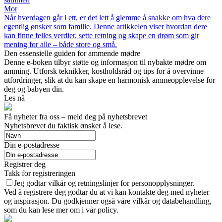
Mor
Når hverdagen går i ett, er det lett å glemme å snakke om hva dere
egentlig ønsker som familie. Denne artikkelen viser hvordan dere
kan finne felles verdier, sette retning og skape en drøm som gir
mening for alle – både store og små.
Den essensielle guiden for ammende mødre
Denne e-boken tilbyr støtte og informasjon til nybakte mødre om
amming. Utforsk teknikker, kostholdsråd og tips for å overvinne
utfordringer, slik at du kan skape en harmonisk ammeopplevelse for
deg og babyen din.
Les nå
Få nyheter fra oss – meld deg på nyhetsbrevet
Nyhetsbrevet du faktisk ønsker å lese.
Din e-postadresse
Registrer deg
Takk for registreringen
Jeg godtar vilkår og retningslinjer for personopplysninger.
Ved å registrere deg godtar du at vi kan kontakte deg med nyheter
og inspirasjon. Du godkjenner også våre vilkår og databehandling,
som du kan lese mer om i vår policy.