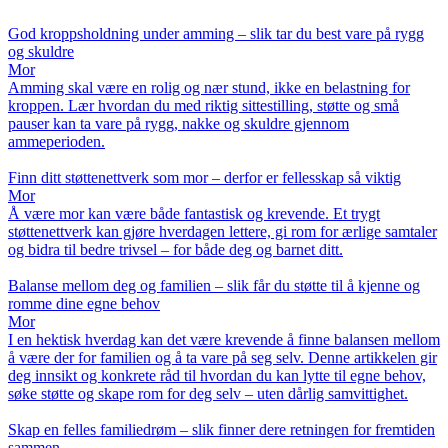
God kroppsholdning under amming – slik tar du best vare på rygg
og skuldre
Mor
Amming skal være en rolig og nær stund, ikke en belastning for
kroppen. Lær hvordan du med riktig sittestilling, støtte og små
pauser kan ta vare på rygg, nakke og skuldre gjennom
ammeperioden.
Finn ditt støttenettverk som mor – derfor er fellesskap så viktig
Mor
Å være mor kan være både fantastisk og krevende. Et trygt
støttenettverk kan gjøre hverdagen lettere, gi rom for ærlige samtaler
og bidra til bedre trivsel – for både deg og barnet ditt.
Balanse mellom deg og familien – slik får du støtte til å kjenne og
romme dine egne behov
Mor
I en hektisk hverdag kan det være krevende å finne balansen mellom
å være der for familien og å ta vare på seg selv. Denne artikkelen gir
deg innsikt og konkrete råd til hvordan du kan lytte til egne behov,
søke støtte og skape rom for deg selv – uten dårlig samvittighet.
Skap en felles familiedrøm – slik finner dere retningen for fremtiden
sammen