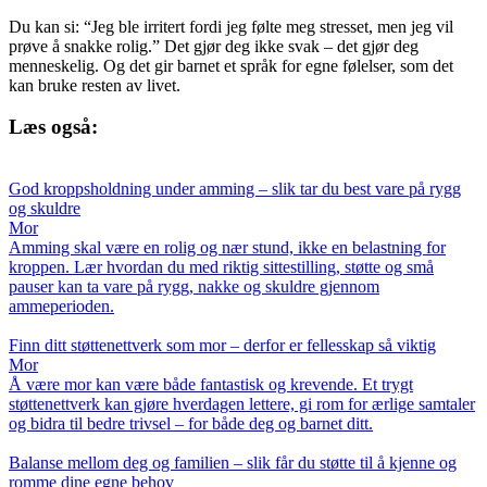
Du kan si: “Jeg ble irritert fordi jeg følte meg stresset, men jeg vil
prøve å snakke rolig.” Det gjør deg ikke svak – det gjør deg
menneskelig. Og det gir barnet et språk for egne følelser, som det
kan bruke resten av livet.
Læs også:
God kroppsholdning under amming – slik tar du best vare på rygg
og skuldre
Mor
Amming skal være en rolig og nær stund, ikke en belastning for
kroppen. Lær hvordan du med riktig sittestilling, støtte og små
pauser kan ta vare på rygg, nakke og skuldre gjennom
ammeperioden.
Finn ditt støttenettverk som mor – derfor er fellesskap så viktig
Mor
Å være mor kan være både fantastisk og krevende. Et trygt
støttenettverk kan gjøre hverdagen lettere, gi rom for ærlige samtaler
og bidra til bedre trivsel – for både deg og barnet ditt.
Balanse mellom deg og familien – slik får du støtte til å kjenne og
romme dine egne behov